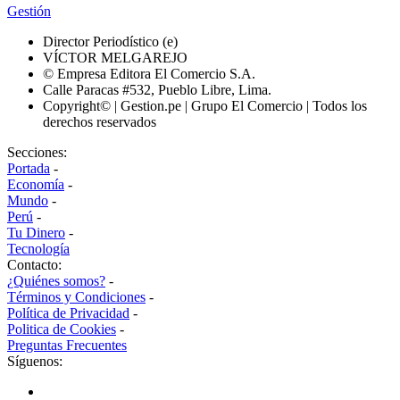
Gestión
Director Periodístico (e)
VÍCTOR MELGAREJO
© Empresa Editora El Comercio S.A.
Calle Paracas #532, Pueblo Libre, Lima.
Copyright© | Gestion.pe | Grupo El Comercio | Todos los
derechos reservados
Secciones:
Portada
-
Economía
-
Mundo
-
Perú
-
Tu Dinero
-
Tecnología
Contacto:
¿Quiénes somos?
-
Términos y Condiciones
-
Política de Privacidad
-
Politica de Cookies
-
Preguntas Frecuentes
Síguenos: