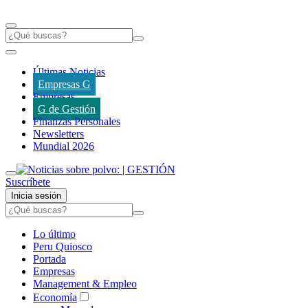
Últimas Noticias
Empresas G
Empresas
G de Gestión
Finanzas Personales
Newsletters
Mundial 2026
Suscríbete
Inicia sesión
Lo último
Peru Quiosco
Portada
Empresas
Management & Empleo
Economía