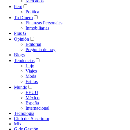
Mercados
Perú
Política
Tu Dinero
Finanzas Personales
Inmobiliarias
Plus G
Opinión
Editorial
Pregunta de hoy
Blogs
Tendencias
Lujo
Viajes
Moda
Estilos
Mundo
EEUU
México
España
Internacional
Tecnología
Club del Suscriptor
Mix
G de Gestión