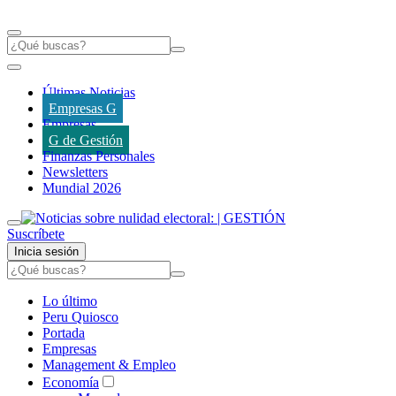
Últimas Noticias
Empresas G
Empresas
G de Gestión
Finanzas Personales
Newsletters
Mundial 2026
Suscríbete
Inicia sesión
Lo último
Peru Quiosco
Portada
Empresas
Management & Empleo
Economía