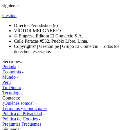
siguiente
Gestión
Director Periodístico (e)
VÍCTOR MELGAREJO
© Empresa Editora El Comercio S.A.
Calle Paracas #532, Pueblo Libre, Lima.
Copyright© | Gestion.pe | Grupo El Comercio | Todos los
derechos reservados
Secciones:
Portada
-
Economía
-
Mundo
-
Perú
-
Tu Dinero
-
Tecnología
Contacto:
¿Quiénes somos?
-
Términos y Condiciones
-
Política de Privacidad
-
Politica de Cookies
-
Preguntas Frecuentes
Síguenos: