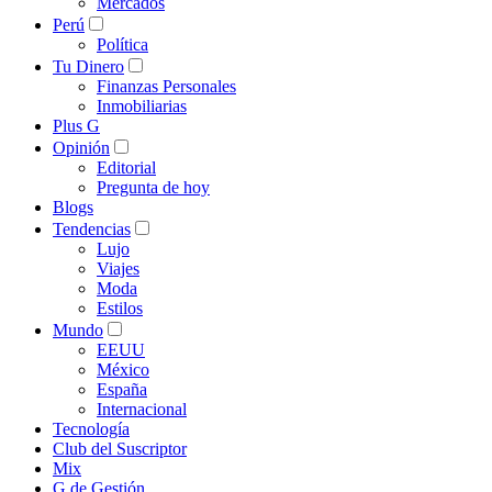
Mercados
Perú
Política
Tu Dinero
Finanzas Personales
Inmobiliarias
Plus G
Opinión
Editorial
Pregunta de hoy
Blogs
Tendencias
Lujo
Viajes
Moda
Estilos
Mundo
EEUU
México
España
Internacional
Tecnología
Club del Suscriptor
Mix
G de Gestión