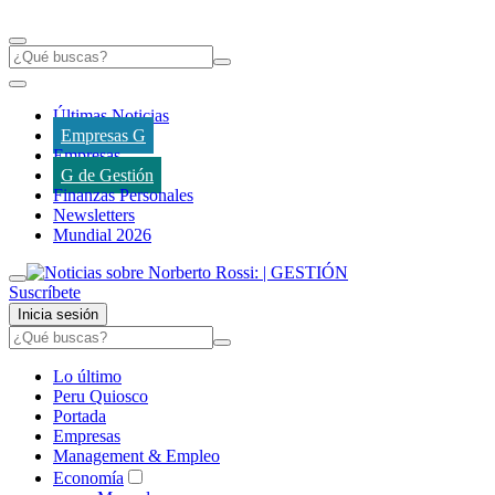
Últimas Noticias
Empresas G
Empresas
G de Gestión
Finanzas Personales
Newsletters
Mundial 2026
Suscríbete
Inicia sesión
Lo último
Peru Quiosco
Portada
Empresas
Management & Empleo
Economía