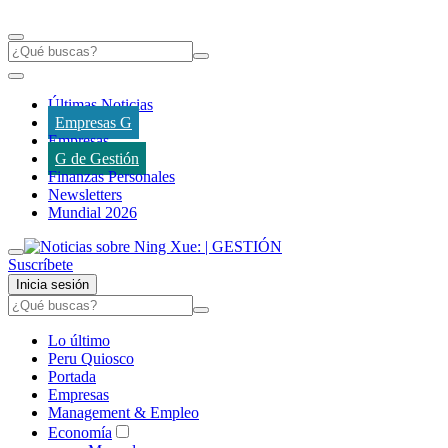
Últimas Noticias
Empresas G
Empresas
G de Gestión
Finanzas Personales
Newsletters
Mundial 2026
Suscríbete
Inicia sesión
Lo último
Peru Quiosco
Portada
Empresas
Management & Empleo
Economía