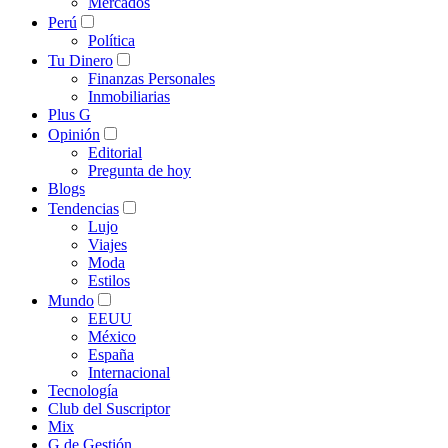
Mercados
Perú
Política
Tu Dinero
Finanzas Personales
Inmobiliarias
Plus G
Opinión
Editorial
Pregunta de hoy
Blogs
Tendencias
Lujo
Viajes
Moda
Estilos
Mundo
EEUU
México
España
Internacional
Tecnología
Club del Suscriptor
Mix
G de Gestión