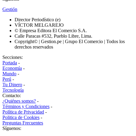
Gestión
Director Periodístico (e)
VÍCTOR MELGAREJO
© Empresa Editora El Comercio S.A.
Calle Paracas #532, Pueblo Libre, Lima.
Copyright© | Gestion.pe | Grupo El Comercio | Todos los
derechos reservados
Secciones:
Portada
-
Economía
-
Mundo
-
Perú
-
Tu Dinero
-
Tecnología
Contacto:
¿Quiénes somos?
-
Términos y Condiciones
-
Política de Privacidad
-
Politica de Cookies
-
Preguntas Frecuentes
Síguenos: