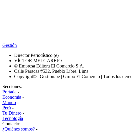
Gestión
Director Periodístico (e)
VÍCTOR MELGAREJO
© Empresa Editora El Comercio S.A.
Calle Paracas #532, Pueblo Libre, Lima.
Copyright© | Gestion.pe | Grupo El Comercio | Todos los dere
Secciones:
Portada
-
Economía
-
Mundo
-
Perú
-
Tu Dinero
-
Tecnología
Contacto:
¿Quiénes somos?
-