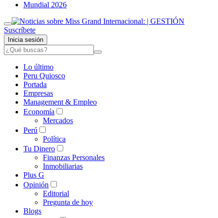
Mundial 2026
Suscríbete
Inicia sesión
Lo último
Peru Quiosco
Portada
Empresas
Management & Empleo
Economía
Mercados
Perú
Política
Tu Dinero
Finanzas Personales
Inmobiliarias
Plus G
Opinión
Editorial
Pregunta de hoy
Blogs