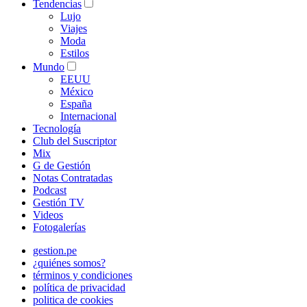
Tendencias
Lujo
Viajes
Moda
Estilos
Mundo
EEUU
México
España
Internacional
Tecnología
Club del Suscriptor
Mix
G de Gestión
Notas Contratadas
Podcast
Gestión TV
Videos
Fotogalerías
gestion.pe
¿quiénes somos?
términos y condiciones
política de privacidad
politica de cookies