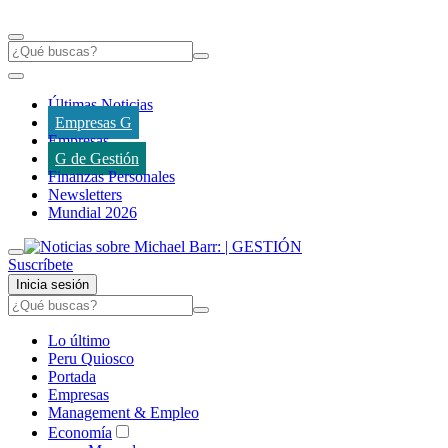
Últimas Noticias
Empresas G
Empresas
G de Gestión
Finanzas Personales
Newsletters
Mundial 2026
Suscríbete
Inicia sesión
Lo último
Peru Quiosco
Portada
Empresas
Management & Empleo
Economía