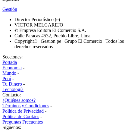
Gestión
Director Periodístico (e)
VÍCTOR MELGAREJO
© Empresa Editora El Comercio S.A.
Calle Paracas #532, Pueblo Libre, Lima.
Copyright© | Gestion.pe | Grupo El Comercio | Todos los
derechos reservados
Secciones:
Portada
-
Economía
-
Mundo
-
Perú
-
Tu Dinero
-
Tecnología
Contacto:
¿Quiénes somos?
-
Términos y Condiciones
-
Política de Privacidad
-
Politica de Cookies
-
Preguntas Frecuentes
Síguenos: