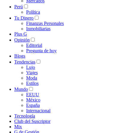
Mercados
Perú
Política
Tu Dinero
Finanzas Personales
Inmobiliarias
Plus G
Opinión
Editorial
Pregunta de hoy
Blogs
Tendencias
Lujo
Viajes
Moda
Estilos
Mundo
EEUU
México
España
Internacional
Tecnología
Club del Suscriptor
Mix
G de Gestión