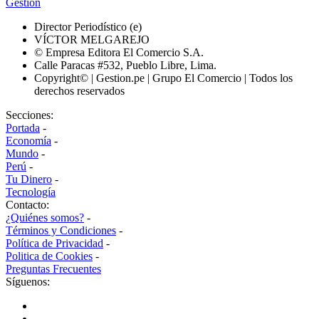
Gestión
Director Periodístico (e)
VÍCTOR MELGAREJO
© Empresa Editora El Comercio S.A.
Calle Paracas #532, Pueblo Libre, Lima.
Copyright© | Gestion.pe | Grupo El Comercio | Todos los
derechos reservados
Secciones:
Portada
-
Economía
-
Mundo
-
Perú
-
Tu Dinero
-
Tecnología
Contacto:
¿Quiénes somos?
-
Términos y Condiciones
-
Política de Privacidad
-
Politica de Cookies
-
Preguntas Frecuentes
Síguenos: