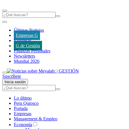
Últimas Noticias
Empresas G
Empresas
G de Gestión
Finanzas Personales
Newsletters
Mundial 2026
Suscríbete
Inicia sesión
Lo último
Peru Quiosco
Portada
Empresas
Management & Empleo
Economía