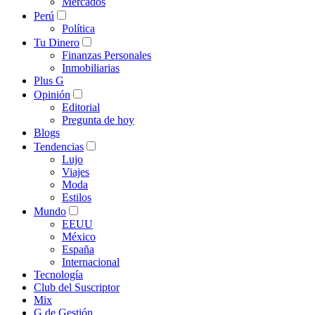
Mercados
Perú
Política
Tu Dinero
Finanzas Personales
Inmobiliarias
Plus G
Opinión
Editorial
Pregunta de hoy
Blogs
Tendencias
Lujo
Viajes
Moda
Estilos
Mundo
EEUU
México
España
Internacional
Tecnología
Club del Suscriptor
Mix
G de Gestión