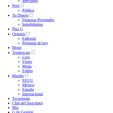
Mercados
Perú
Política
Tu Dinero
Finanzas Personales
Inmobiliarias
Plus G
Opinión
Editorial
Pregunta de hoy
Blogs
Tendencias
Lujo
Viajes
Moda
Estilos
Mundo
EEUU
México
España
Internacional
Tecnología
Club del Suscriptor
Mix
G de Gestión