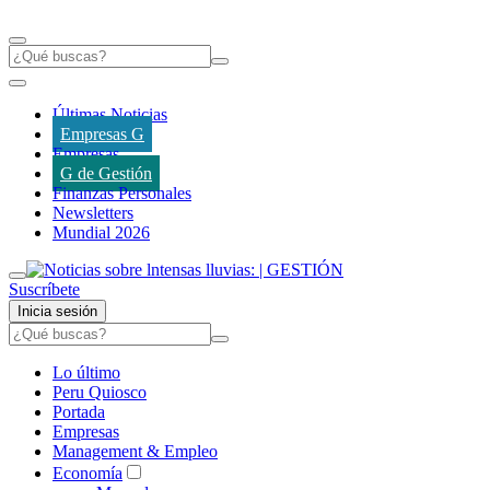
Últimas Noticias
Empresas G
Empresas
G de Gestión
Finanzas Personales
Newsletters
Mundial 2026
Suscríbete
Inicia sesión
Lo último
Peru Quiosco
Portada
Empresas
Management & Empleo
Economía