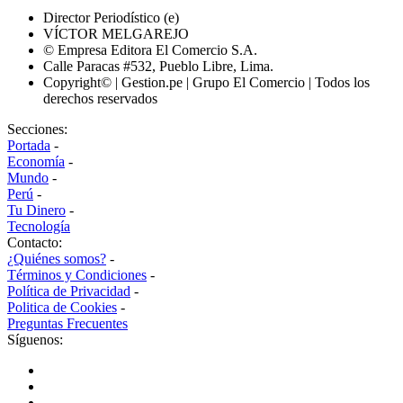
Director Periodístico (e)
VÍCTOR MELGAREJO
© Empresa Editora El Comercio S.A.
Calle Paracas #532, Pueblo Libre, Lima.
Copyright© | Gestion.pe | Grupo El Comercio | Todos los
derechos reservados
Secciones:
Portada
-
Economía
-
Mundo
-
Perú
-
Tu Dinero
-
Tecnología
Contacto:
¿Quiénes somos?
-
Términos y Condiciones
-
Política de Privacidad
-
Politica de Cookies
-
Preguntas Frecuentes
Síguenos: