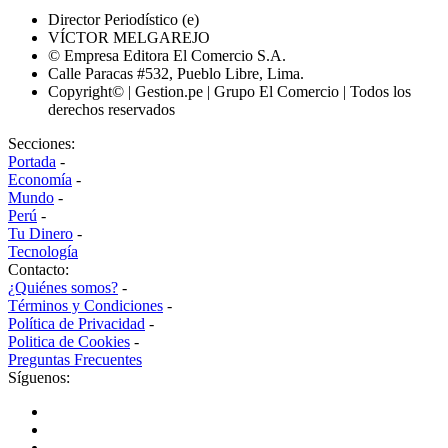
Director Periodístico (e)
VÍCTOR MELGAREJO
© Empresa Editora El Comercio S.A.
Calle Paracas #532, Pueblo Libre, Lima.
Copyright© | Gestion.pe | Grupo El Comercio | Todos los
derechos reservados
Secciones:
Portada
-
Economía
-
Mundo
-
Perú
-
Tu Dinero
-
Tecnología
Contacto:
¿Quiénes somos?
-
Términos y Condiciones
-
Política de Privacidad
-
Politica de Cookies
-
Preguntas Frecuentes
Síguenos: