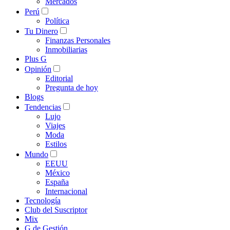
Mercados
Perú
Política
Tu Dinero
Finanzas Personales
Inmobiliarias
Plus G
Opinión
Editorial
Pregunta de hoy
Blogs
Tendencias
Lujo
Viajes
Moda
Estilos
Mundo
EEUU
México
España
Internacional
Tecnología
Club del Suscriptor
Mix
G de Gestión