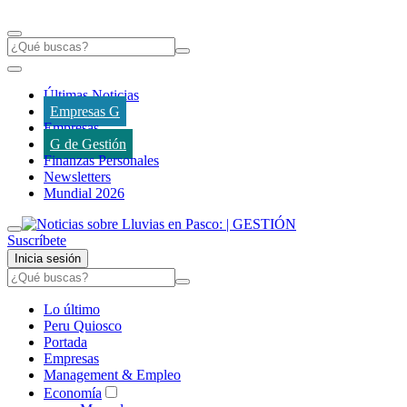
Últimas Noticias
Empresas G
Empresas
G de Gestión
Finanzas Personales
Newsletters
Mundial 2026
Suscríbete
Inicia sesión
Lo último
Peru Quiosco
Portada
Empresas
Management & Empleo
Economía