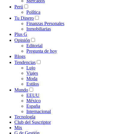
Mercados
Perú
Política
Tu Dinero
Finanzas Personales
Inmobiliarias
Plus G
Opinión
Editorial
Pregunta de hoy
Blogs
Tendencias
Lujo
Viajes
Moda
Estilos
Mundo
EEUU
México
España
Internacional
Tecnología
Club del Suscriptor
Mix
G de Gestión