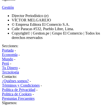
Gestión
Director Periodístico (e)
VÍCTOR MELGAREJO
© Empresa Editora El Comercio S.A.
Calle Paracas #532, Pueblo Libre, Lima.
Copyright© | Gestion.pe | Grupo El Comercio | Todos los
derechos reservados
Secciones:
Portada
-
Economía
-
Mundo
-
Perú
-
Tu Dinero
-
Tecnología
Contacto:
¿Quiénes somos?
-
Términos y Condiciones
-
Política de Privacidad
-
Politica de Cookies
-
Preguntas Frecuentes
Síguenos: