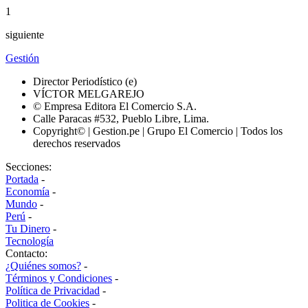
1
siguiente
Gestión
Director Periodístico (e)
VÍCTOR MELGAREJO
© Empresa Editora El Comercio S.A.
Calle Paracas #532, Pueblo Libre, Lima.
Copyright© | Gestion.pe | Grupo El Comercio | Todos los
derechos reservados
Secciones:
Portada
-
Economía
-
Mundo
-
Perú
-
Tu Dinero
-
Tecnología
Contacto:
¿Quiénes somos?
-
Términos y Condiciones
-
Política de Privacidad
-
Politica de Cookies
-