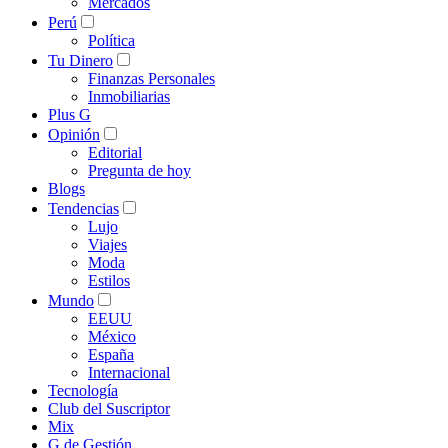
Mercados
Perú
Política
Tu Dinero
Finanzas Personales
Inmobiliarias
Plus G
Opinión
Editorial
Pregunta de hoy
Blogs
Tendencias
Lujo
Viajes
Moda
Estilos
Mundo
EEUU
México
España
Internacional
Tecnología
Club del Suscriptor
Mix
G de Gestión