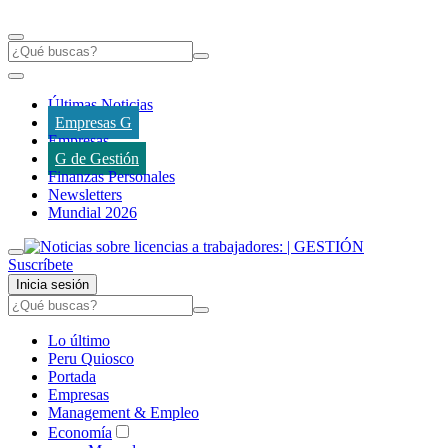
Últimas Noticias
Empresas G
Empresas
G de Gestión
Finanzas Personales
Newsletters
Mundial 2026
Suscríbete
Inicia sesión
Lo último
Peru Quiosco
Portada
Empresas
Management & Empleo
Economía