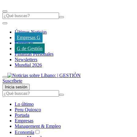
Últimas Noticias
Empresas G
Empresas
G de Gestión
Finanzas Personales
Newsletters
Mundial 2026
Suscríbete
Inicia sesión
Lo último
Peru Quiosco
Portada
Empresas
Management & Empleo
Economía