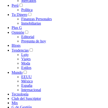
Mercados
Perú
Política
Tu Dinero
Finanzas Personales
Inmobiliarias
Plus G
Opinión
Editorial
Pregunta de hoy
Blogs
Tendencias
Lujo
Viajes
Moda
Estilos
Mundo
EEUU
México
España
Internacional
Tecnología
Club del Suscriptor
Mix
G de Gestión