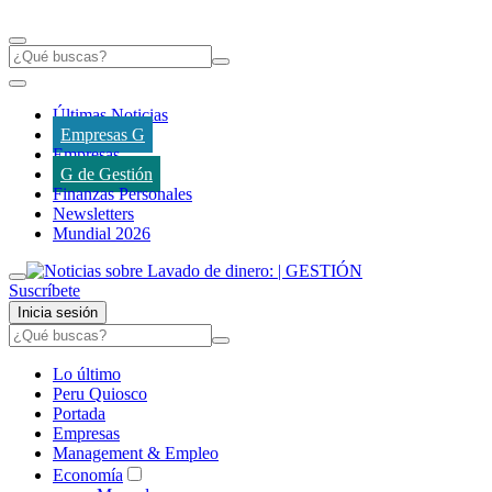
Últimas Noticias
Empresas G
Empresas
G de Gestión
Finanzas Personales
Newsletters
Mundial 2026
Suscríbete
Inicia sesión
Lo último
Peru Quiosco
Portada
Empresas
Management & Empleo
Economía