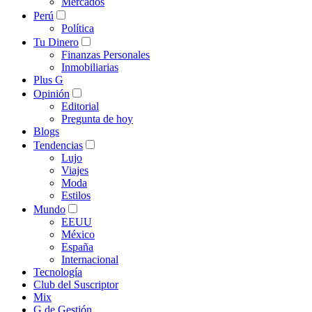
Mercados
Perú
Política
Tu Dinero
Finanzas Personales
Inmobiliarias
Plus G
Opinión
Editorial
Pregunta de hoy
Blogs
Tendencias
Lujo
Viajes
Moda
Estilos
Mundo
EEUU
México
España
Internacional
Tecnología
Club del Suscriptor
Mix
G de Gestión