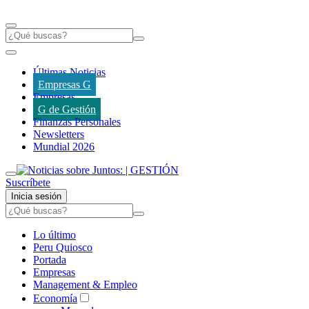
Últimas Noticias
Empresas G
Empresas
G de Gestión
Finanzas Personales
Newsletters
Mundial 2026
Suscríbete
Inicia sesión
Lo último
Peru Quiosco
Portada
Empresas
Management & Empleo
Economía