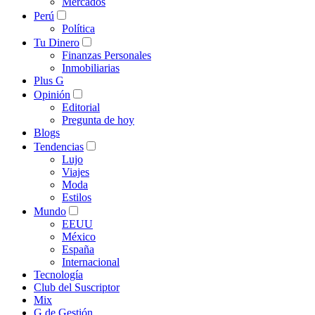
Mercados
Perú
Política
Tu Dinero
Finanzas Personales
Inmobiliarias
Plus G
Opinión
Editorial
Pregunta de hoy
Blogs
Tendencias
Lujo
Viajes
Moda
Estilos
Mundo
EEUU
México
España
Internacional
Tecnología
Club del Suscriptor
Mix
G de Gestión