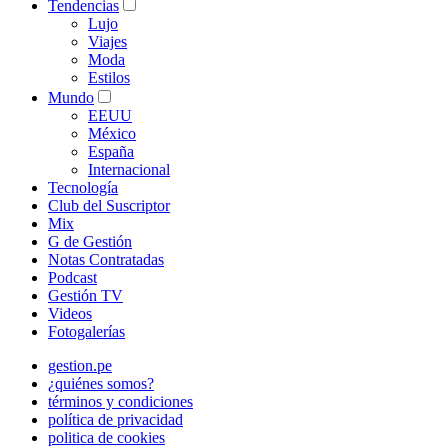
Tendencias
Lujo
Viajes
Moda
Estilos
Mundo
EEUU
México
España
Internacional
Tecnología
Club del Suscriptor
Mix
G de Gestión
Notas Contratadas
Podcast
Gestión TV
Videos
Fotogalerías
gestion.pe
¿quiénes somos?
términos y condiciones
política de privacidad
politica de cookies