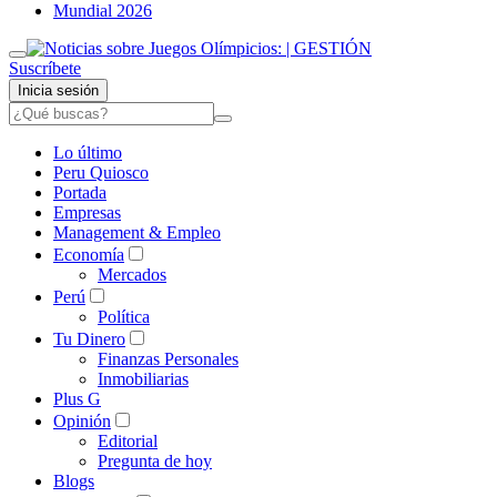
Mundial 2026
Suscríbete
Inicia sesión
Lo último
Peru Quiosco
Portada
Empresas
Management & Empleo
Economía
Mercados
Perú
Política
Tu Dinero
Finanzas Personales
Inmobiliarias
Plus G
Opinión
Editorial
Pregunta de hoy
Blogs