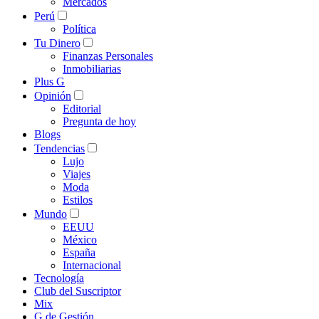
Mercados
Perú
Política
Tu Dinero
Finanzas Personales
Inmobiliarias
Plus G
Opinión
Editorial
Pregunta de hoy
Blogs
Tendencias
Lujo
Viajes
Moda
Estilos
Mundo
EEUU
México
España
Internacional
Tecnología
Club del Suscriptor
Mix
G de Gestión