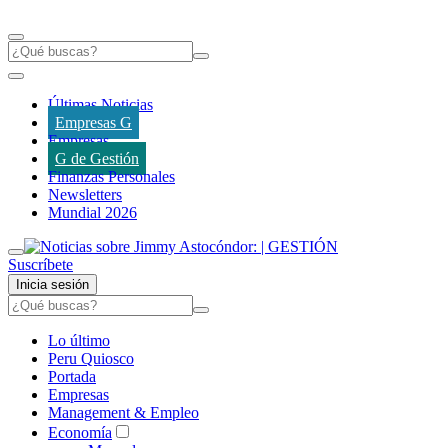
Últimas Noticias
Empresas G
Empresas
G de Gestión
Finanzas Personales
Newsletters
Mundial 2026
Suscríbete
Inicia sesión
Lo último
Peru Quiosco
Portada
Empresas
Management & Empleo
Economía