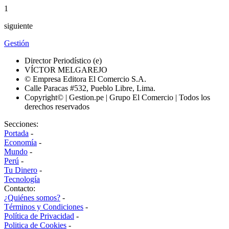
1
siguiente
Gestión
Director Periodístico (e)
VÍCTOR MELGAREJO
© Empresa Editora El Comercio S.A.
Calle Paracas #532, Pueblo Libre, Lima.
Copyright© | Gestion.pe | Grupo El Comercio | Todos los
derechos reservados
Secciones:
Portada
-
Economía
-
Mundo
-
Perú
-
Tu Dinero
-
Tecnología
Contacto:
¿Quiénes somos?
-
Términos y Condiciones
-
Política de Privacidad
-
Politica de Cookies
-