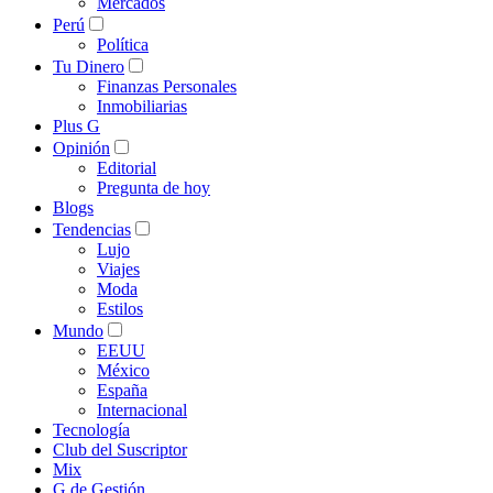
Mercados
Perú
Política
Tu Dinero
Finanzas Personales
Inmobiliarias
Plus G
Opinión
Editorial
Pregunta de hoy
Blogs
Tendencias
Lujo
Viajes
Moda
Estilos
Mundo
EEUU
México
España
Internacional
Tecnología
Club del Suscriptor
Mix
G de Gestión