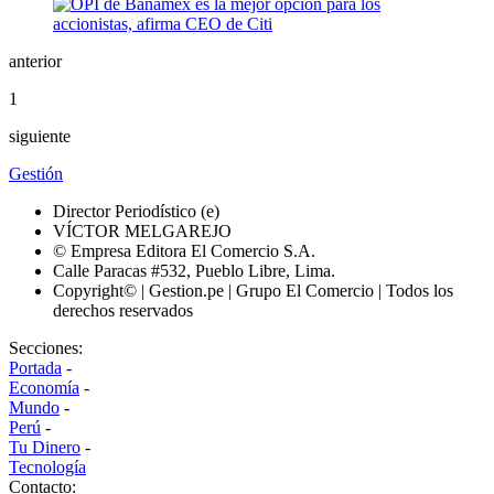
anterior
1
siguiente
Gestión
Director Periodístico (e)
VÍCTOR MELGAREJO
© Empresa Editora El Comercio S.A.
Calle Paracas #532, Pueblo Libre, Lima.
Copyright© | Gestion.pe | Grupo El Comercio | Todos los
derechos reservados
Secciones:
Portada
-
Economía
-
Mundo
-
Perú
-
Tu Dinero
-
Tecnología
Contacto: