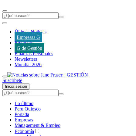
Últimas Noticias
Empresas G
Empresas
G de Gestión
Finanzas Personales
Newsletters
Mundial 2026
Suscríbete
Inicia sesión
Lo último
Peru Quiosco
Portada
Empresas
Management & Empleo
Economía