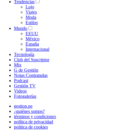
Tendencias
Lujo
Viajes
Moda
Estilos
Mundo
EEUU
México
España
Internacional
Tecnología
Club del Suscriptor
Mix
G de Gestión
Notas Contratadas
Podcast
Gestión TV
Videos
Fotogalerías
gestion.pe
¿quiénes somos?
términos y condiciones
política de privacidad
politica de cookies