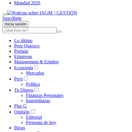
Mundial 2026
Suscríbete
Inicia sesión
Lo último
Peru Quiosco
Portada
Empresas
Management & Empleo
Economía
Mercados
Perú
Política
Tu Dinero
Finanzas Personales
Inmobiliarias
Plus G
Opinión
Editorial
Pregunta de hoy
Blogs