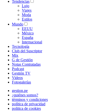
Tendencias
Lujo
Viajes
Moda
Estilos
Mundo
EEUU
México
España
Internacional
Tecnología
Club del Suscriptor
Mix
G de Gestión
Notas Contratadas
Podcast
Gestión TV
Videos
Fotogalerías
gestion.pe
¿quiénes somos?
términos y condiciones
política de privacidad
politica de cookies