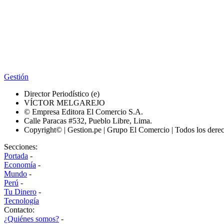
Gestión
Director Periodístico (e)
VÍCTOR MELGAREJO
© Empresa Editora El Comercio S.A.
Calle Paracas #532, Pueblo Libre, Lima.
Copyright© | Gestion.pe | Grupo El Comercio | Todos los dere
Secciones:
Portada
-
Economía
-
Mundo
-
Perú
-
Tu Dinero
-
Tecnología
Contacto:
¿Quiénes somos?
-