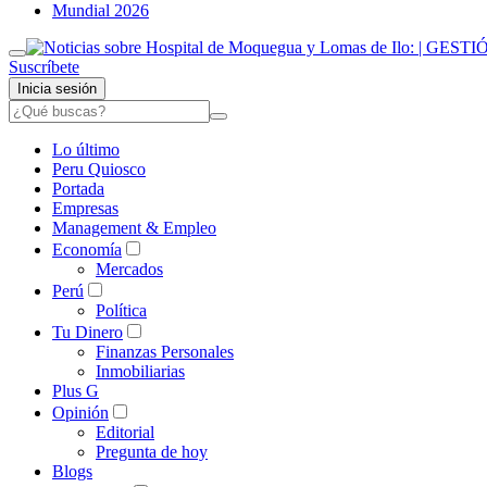
Mundial 2026
Suscríbete
Inicia sesión
Lo último
Peru Quiosco
Portada
Empresas
Management & Empleo
Economía
Mercados
Perú
Política
Tu Dinero
Finanzas Personales
Inmobiliarias
Plus G
Opinión
Editorial
Pregunta de hoy
Blogs