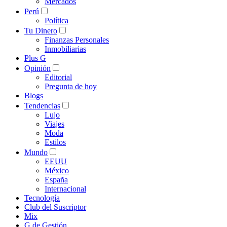
Mercados
Perú
Política
Tu Dinero
Finanzas Personales
Inmobiliarias
Plus G
Opinión
Editorial
Pregunta de hoy
Blogs
Tendencias
Lujo
Viajes
Moda
Estilos
Mundo
EEUU
México
España
Internacional
Tecnología
Club del Suscriptor
Mix
G de Gestión