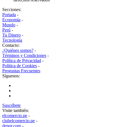
Secciones:
Portada
-
Economía
-
Mundo
-
Perú
-
Tu Dinero
-
Tecnología
Contacto:
¿Quiénes somos?
-
Términos y Condiciones
-
Política de Privacidad
-
Politica de Cookies
-
Preguntas Frecuentes
Síguenos:
Suscríbete
Visite también:
elcomercio.pe
-
clubelcomercio.pe
-
depor.com
-