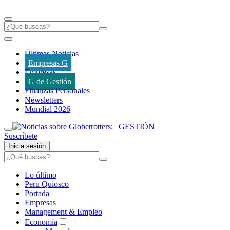
Últimas Noticias
Empresas G
Empresas
G de Gestión
Finanzas Personales
Newsletters
Mundial 2026
Suscríbete
Inicia sesión
Lo último
Peru Quiosco
Portada
Empresas
Management & Empleo
Economía