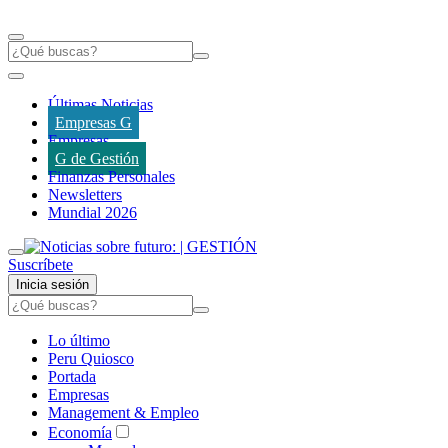
Últimas Noticias
Empresas G
Empresas
G de Gestión
Finanzas Personales
Newsletters
Mundial 2026
Suscríbete
Inicia sesión
Lo último
Peru Quiosco
Portada
Empresas
Management & Empleo
Economía