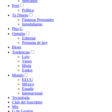
Mercados
Perú
Política
Tu Dinero
Finanzas Personales
Inmobiliarias
Plus G
Opinión
Editorial
Pregunta de hoy
Blogs
Tendencias
Lujo
Viajes
Moda
Estilos
Mundo
EEUU
México
España
Internacional
Tecnología
Club del Suscriptor
Mix
G de Gestión