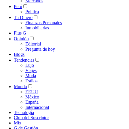
Mercados
Perú
Política
Tu Dinero
Finanzas Personales
Inmobiliarias
Plus G
Opinión
Editorial
Pregunta de hoy
Blogs
Tendencias
Lujo
Viajes
Moda
Estilos
Mundo
EEUU
México
España
Internacional
Tecnología
Club del Suscriptor
Mix
G de Gestión