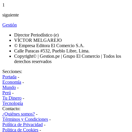
1
siguiente
Gestión
Director Periodístico (e)
VÍCTOR MELGAREJO
© Empresa Editora El Comercio S.A.
Calle Paracas #532, Pueblo Libre, Lima.
Copyright© | Gestion.pe | Grupo El Comercio | Todos los
derechos reservados
Secciones:
Portada
-
Economía
-
Mundo
-
Perú
-
Tu Dinero
-
Tecnología
Contacto:
¿Quiénes somos?
-
Términos y Condiciones
-
Política de Privacidad
-
Politica de Cookies
-