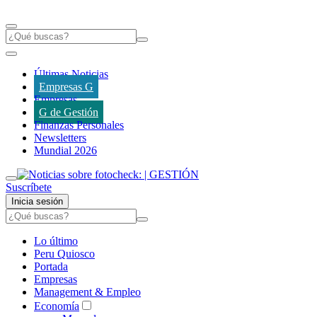
Últimas Noticias
Empresas G
Empresas
G de Gestión
Finanzas Personales
Newsletters
Mundial 2026
Suscríbete
Inicia sesión
Lo último
Peru Quiosco
Portada
Empresas
Management & Empleo
Economía