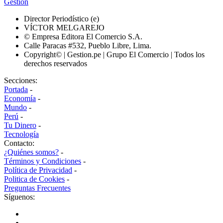
Gestión
Director Periodístico (e)
VÍCTOR MELGAREJO
© Empresa Editora El Comercio S.A.
Calle Paracas #532, Pueblo Libre, Lima.
Copyright© | Gestion.pe | Grupo El Comercio | Todos los
derechos reservados
Secciones:
Portada
-
Economía
-
Mundo
-
Perú
-
Tu Dinero
-
Tecnología
Contacto:
¿Quiénes somos?
-
Términos y Condiciones
-
Política de Privacidad
-
Politica de Cookies
-
Preguntas Frecuentes
Síguenos: