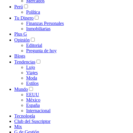
Mercados
Perú
Política
Tu Dinero
Finanzas Personales
Inmobiliarias
Plus G
Opinión
Editorial
Pregunta de hoy
Blogs
Tendencias
Lujo
Viajes
Moda
Estilos
Mundo
EEUU
México
España
Internacional
Tecnología
Club del Suscriptor
Mix
G de Gestión