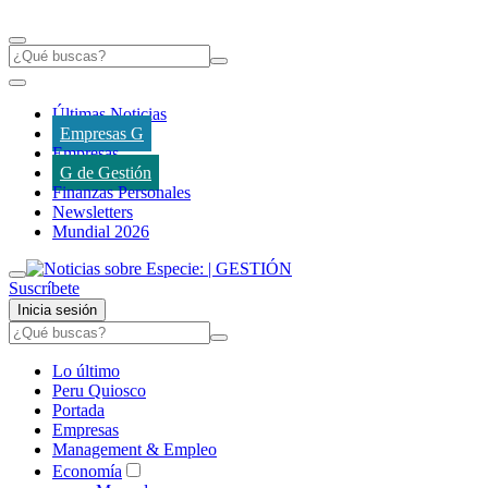
Últimas Noticias
Empresas G
Empresas
G de Gestión
Finanzas Personales
Newsletters
Mundial 2026
Suscríbete
Inicia sesión
Lo último
Peru Quiosco
Portada
Empresas
Management & Empleo
Economía