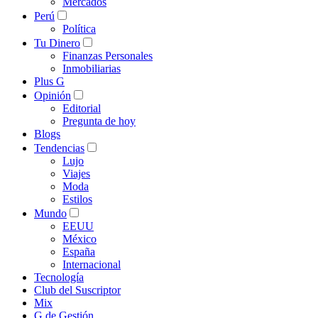
Mercados
Perú
Política
Tu Dinero
Finanzas Personales
Inmobiliarias
Plus G
Opinión
Editorial
Pregunta de hoy
Blogs
Tendencias
Lujo
Viajes
Moda
Estilos
Mundo
EEUU
México
España
Internacional
Tecnología
Club del Suscriptor
Mix
G de Gestión