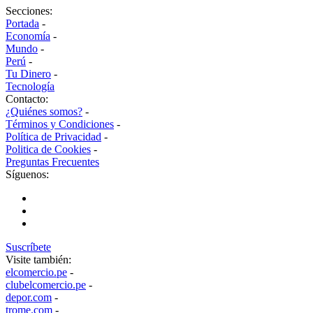
Secciones:
Portada
-
Economía
-
Mundo
-
Perú
-
Tu Dinero
-
Tecnología
Contacto:
¿Quiénes somos?
-
Términos y Condiciones
-
Política de Privacidad
-
Politica de Cookies
-
Preguntas Frecuentes
Síguenos:
Suscríbete
Visite también:
elcomercio.pe
-
clubelcomercio.pe
-
depor.com
-
trome.com
-