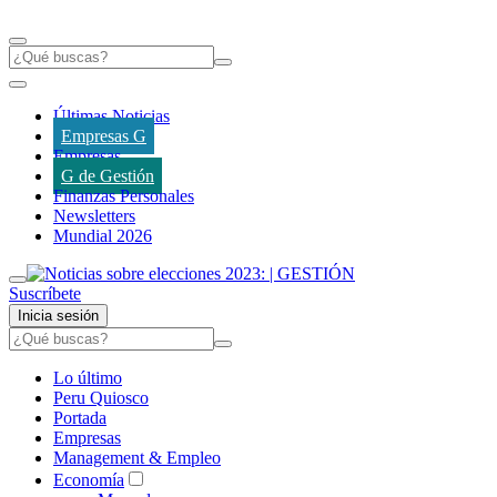
Últimas Noticias
Empresas G
Empresas
G de Gestión
Finanzas Personales
Newsletters
Mundial 2026
Suscríbete
Inicia sesión
Lo último
Peru Quiosco
Portada
Empresas
Management & Empleo
Economía