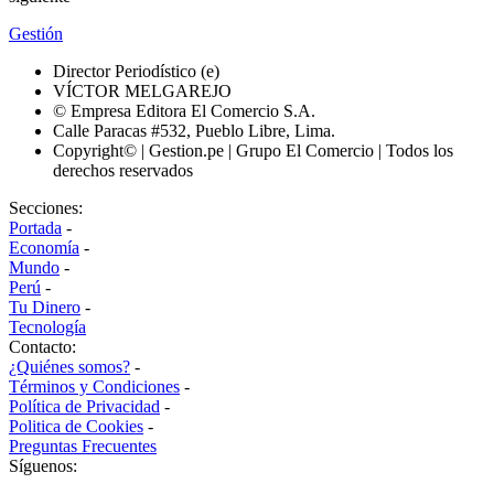
Gestión
Director Periodístico (e)
VÍCTOR MELGAREJO
© Empresa Editora El Comercio S.A.
Calle Paracas #532, Pueblo Libre, Lima.
Copyright© | Gestion.pe | Grupo El Comercio | Todos los
derechos reservados
Secciones:
Portada
-
Economía
-
Mundo
-
Perú
-
Tu Dinero
-
Tecnología
Contacto:
¿Quiénes somos?
-
Términos y Condiciones
-
Política de Privacidad
-
Politica de Cookies
-
Preguntas Frecuentes
Síguenos: