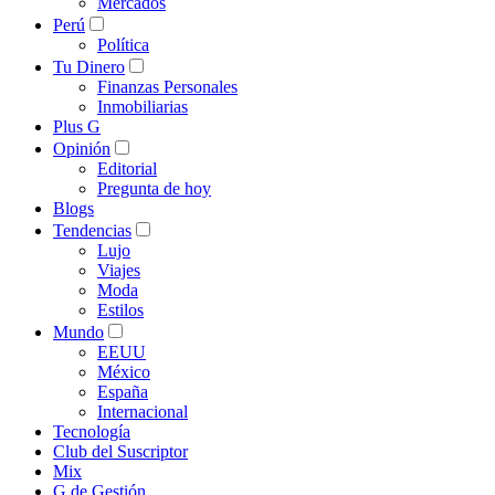
Mercados
Perú
Política
Tu Dinero
Finanzas Personales
Inmobiliarias
Plus G
Opinión
Editorial
Pregunta de hoy
Blogs
Tendencias
Lujo
Viajes
Moda
Estilos
Mundo
EEUU
México
España
Internacional
Tecnología
Club del Suscriptor
Mix
G de Gestión