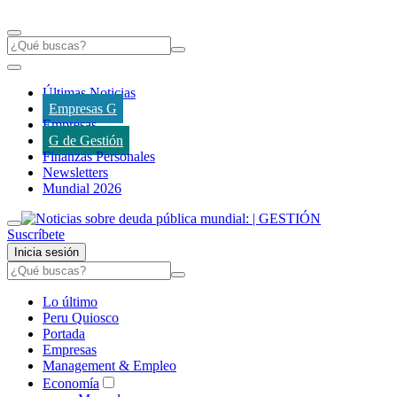
Últimas Noticias
Empresas G
Empresas
G de Gestión
Finanzas Personales
Newsletters
Mundial 2026
Suscríbete
Inicia sesión
Lo último
Peru Quiosco
Portada
Empresas
Management & Empleo
Economía