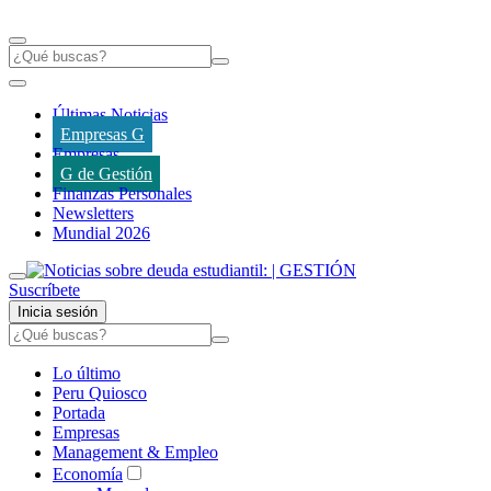
Últimas Noticias
Empresas G
Empresas
G de Gestión
Finanzas Personales
Newsletters
Mundial 2026
Suscríbete
Inicia sesión
Lo último
Peru Quiosco
Portada
Empresas
Management & Empleo
Economía