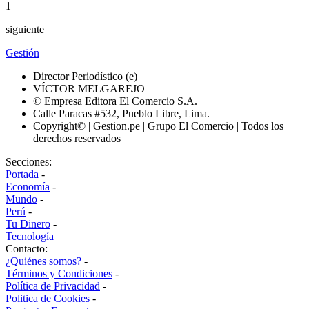
1
siguiente
Gestión
Director Periodístico (e)
VÍCTOR MELGAREJO
© Empresa Editora El Comercio S.A.
Calle Paracas #532, Pueblo Libre, Lima.
Copyright© | Gestion.pe | Grupo El Comercio | Todos los
derechos reservados
Secciones:
Portada
-
Economía
-
Mundo
-
Perú
-
Tu Dinero
-
Tecnología
Contacto:
¿Quiénes somos?
-
Términos y Condiciones
-
Política de Privacidad
-
Politica de Cookies
-