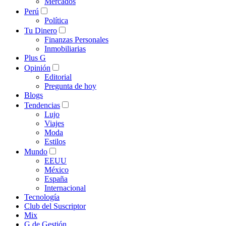
Mercados
Perú
Política
Tu Dinero
Finanzas Personales
Inmobiliarias
Plus G
Opinión
Editorial
Pregunta de hoy
Blogs
Tendencias
Lujo
Viajes
Moda
Estilos
Mundo
EEUU
México
España
Internacional
Tecnología
Club del Suscriptor
Mix
G de Gestión