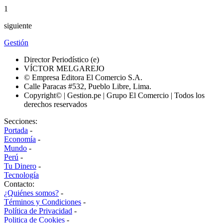
1
siguiente
Gestión
Director Periodístico (e)
VÍCTOR MELGAREJO
© Empresa Editora El Comercio S.A.
Calle Paracas #532, Pueblo Libre, Lima.
Copyright© | Gestion.pe | Grupo El Comercio | Todos los
derechos reservados
Secciones:
Portada
-
Economía
-
Mundo
-
Perú
-
Tu Dinero
-
Tecnología
Contacto:
¿Quiénes somos?
-
Términos y Condiciones
-
Política de Privacidad
-
Politica de Cookies
-