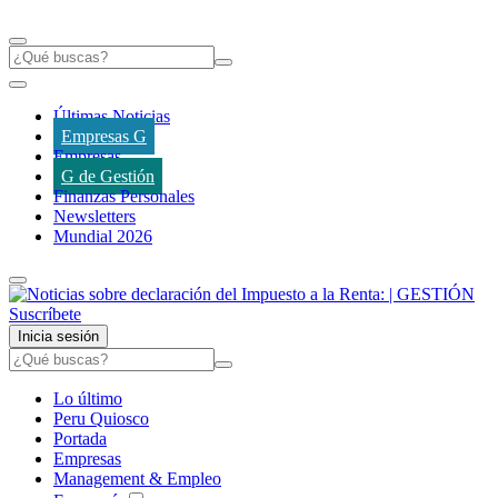
Últimas Noticias
Empresas G
Empresas
G de Gestión
Finanzas Personales
Newsletters
Mundial 2026
Suscríbete
Inicia sesión
Lo último
Peru Quiosco
Portada
Empresas
Management & Empleo