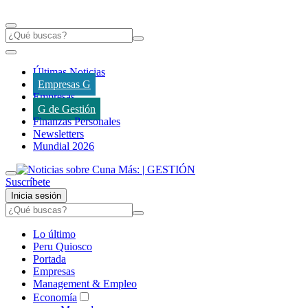
Últimas Noticias
Empresas G
Empresas
G de Gestión
Finanzas Personales
Newsletters
Mundial 2026
Suscríbete
Inicia sesión
Lo último
Peru Quiosco
Portada
Empresas
Management & Empleo
Economía