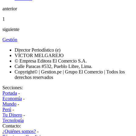
anterior
1
siguiente
Gestión
Director Periodístico (e)
VÍCTOR MELGAREJO
© Empresa Editora El Comercio S.A.
Calle Paracas #532, Pueblo Libre, Lima.
Copyright© | Gestion.pe | Grupo El Comercio | Todos los
derechos reservados
Secciones:
Portada
-
Economía
-
Mundo
-
Perú
-
Tu Dinero
-
Tecnología
Contacto:
¿Quiénes somos?
-