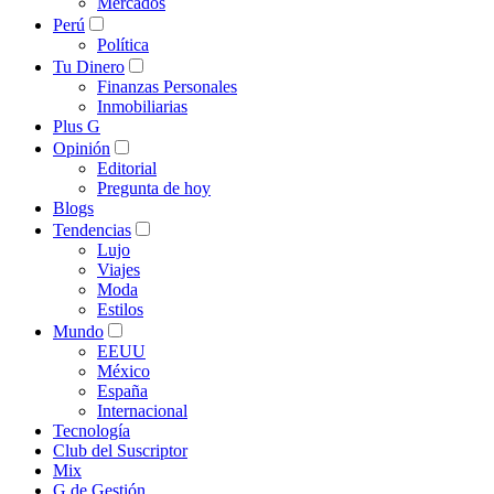
Mercados
Perú
Política
Tu Dinero
Finanzas Personales
Inmobiliarias
Plus G
Opinión
Editorial
Pregunta de hoy
Blogs
Tendencias
Lujo
Viajes
Moda
Estilos
Mundo
EEUU
México
España
Internacional
Tecnología
Club del Suscriptor
Mix
G de Gestión