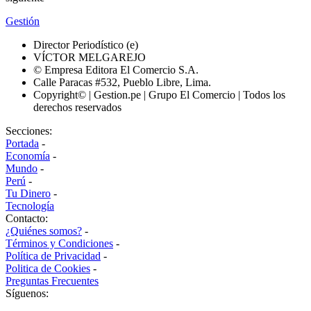
Gestión
Director Periodístico (e)
VÍCTOR MELGAREJO
© Empresa Editora El Comercio S.A.
Calle Paracas #532, Pueblo Libre, Lima.
Copyright© | Gestion.pe | Grupo El Comercio | Todos los
derechos reservados
Secciones:
Portada
-
Economía
-
Mundo
-
Perú
-
Tu Dinero
-
Tecnología
Contacto:
¿Quiénes somos?
-
Términos y Condiciones
-
Política de Privacidad
-
Politica de Cookies
-
Preguntas Frecuentes
Síguenos: