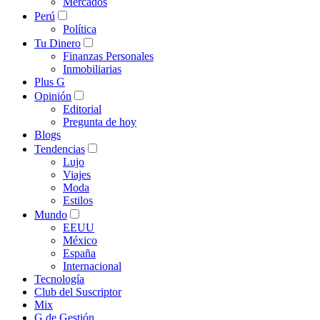
Mercados
Perú
Política
Tu Dinero
Finanzas Personales
Inmobiliarias
Plus G
Opinión
Editorial
Pregunta de hoy
Blogs
Tendencias
Lujo
Viajes
Moda
Estilos
Mundo
EEUU
México
España
Internacional
Tecnología
Club del Suscriptor
Mix
G de Gestión