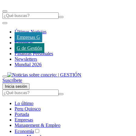
Últimas Noticias
Empresas G
Empresas
G de Gestión
Finanzas Personales
Newsletters
Mundial 2026
Suscríbete
Inicia sesión
Lo último
Peru Quiosco
Portada
Empresas
Management & Empleo
Economía