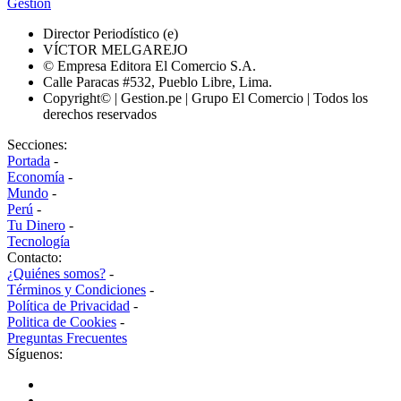
Gestión
Director Periodístico (e)
VÍCTOR MELGAREJO
© Empresa Editora El Comercio S.A.
Calle Paracas #532, Pueblo Libre, Lima.
Copyright© | Gestion.pe | Grupo El Comercio | Todos los
derechos reservados
Secciones:
Portada
-
Economía
-
Mundo
-
Perú
-
Tu Dinero
-
Tecnología
Contacto:
¿Quiénes somos?
-
Términos y Condiciones
-
Política de Privacidad
-
Politica de Cookies
-
Preguntas Frecuentes
Síguenos: