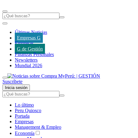
Últimas Noticias
Empresas G
Empresas
G de Gestión
Finanzas Personales
Newsletters
Mundial 2026
Suscríbete
Inicia sesión
Lo último
Peru Quiosco
Portada
Empresas
Management & Empleo
Economía