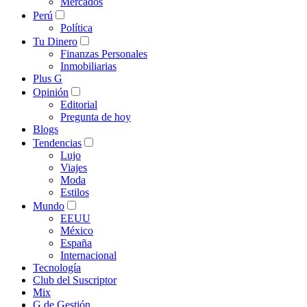
Mercados
Perú
Política
Tu Dinero
Finanzas Personales
Inmobiliarias
Plus G
Opinión
Editorial
Pregunta de hoy
Blogs
Tendencias
Lujo
Viajes
Moda
Estilos
Mundo
EEUU
México
España
Internacional
Tecnología
Club del Suscriptor
Mix
G de Gestión