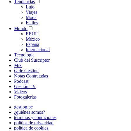
Tendencias
Lujo
Viajes
Moda
Estilos
Mundo
EEUU
México
España
Internacional
Tecnología
Club del Suscriptor
Mix
G de Gestión
Notas Contratadas
Podcast
Gestión TV
Videos
Fotogalerías
gestion.pe
¿quiénes somos?
términos y condiciones
política de privacidad
politica de cookies