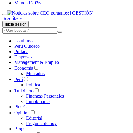
Mundial 2026
Suscríbete
Inicia sesión
Lo último
Peru Quiosco
Portada
Empresas
Management & Empleo
Economía
Mercados
Perú
Política
Tu Dinero
Finanzas Personales
Inmobiliarias
Plus G
Opinión
Editorial
Pregunta de hoy
Blogs