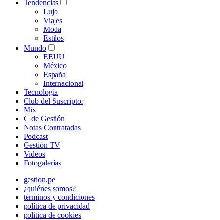
Tendencias
Lujo
Viajes
Moda
Estilos
Mundo
EEUU
México
España
Internacional
Tecnología
Club del Suscriptor
Mix
G de Gestión
Notas Contratadas
Podcast
Gestión TV
Videos
Fotogalerías
gestion.pe
¿quiénes somos?
términos y condiciones
política de privacidad
politica de cookies