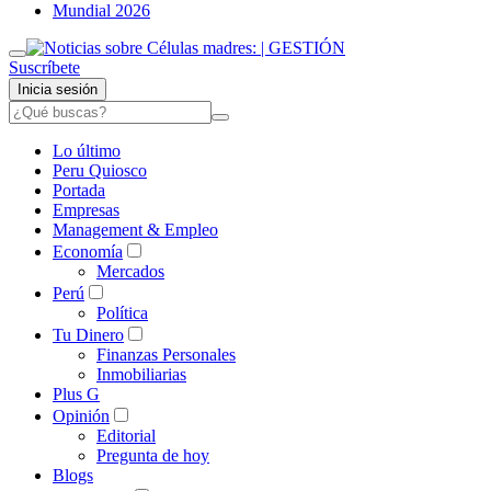
Mundial 2026
Suscríbete
Inicia sesión
Lo último
Peru Quiosco
Portada
Empresas
Management & Empleo
Economía
Mercados
Perú
Política
Tu Dinero
Finanzas Personales
Inmobiliarias
Plus G
Opinión
Editorial
Pregunta de hoy
Blogs