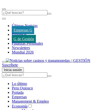
Últimas Noticias
Empresas G
Empresas
G de Gestión
Finanzas Personales
Newsletters
Mundial 2026
Suscríbete
Inicia sesión
Lo último
Peru Quiosco
Portada
Empresas
Management & Empleo
Economía