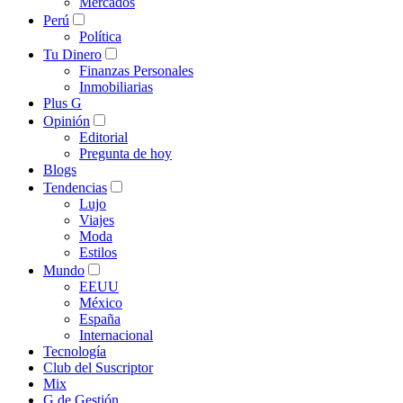
Mercados
Perú
Política
Tu Dinero
Finanzas Personales
Inmobiliarias
Plus G
Opinión
Editorial
Pregunta de hoy
Blogs
Tendencias
Lujo
Viajes
Moda
Estilos
Mundo
EEUU
México
España
Internacional
Tecnología
Club del Suscriptor
Mix
G de Gestión