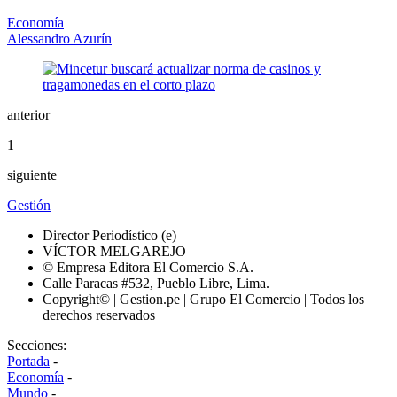
Economía
Alessandro Azurín
anterior
1
siguiente
Gestión
Director Periodístico (e)
VÍCTOR MELGAREJO
© Empresa Editora El Comercio S.A.
Calle Paracas #532, Pueblo Libre, Lima.
Copyright© | Gestion.pe | Grupo El Comercio | Todos los
derechos reservados
Secciones:
Portada
-
Economía
-
Mundo
-