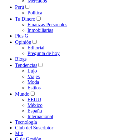
Mercados
Perú
Política
Tu Dinero
Finanzas Personales
Inmobiliarias
Plus G
Opinión
Editorial
Pregunta de hoy
Blogs
Tendencias
Lujo
Viajes
Moda
Estilos
Mundo
EEUU
México
España
Internacional
Tecnología
Club del Suscriptor
Mix
G de Gestión