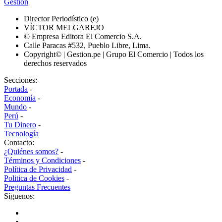
Gestión
Director Periodístico (e)
VÍCTOR MELGAREJO
© Empresa Editora El Comercio S.A.
Calle Paracas #532, Pueblo Libre, Lima.
Copyright© | Gestion.pe | Grupo El Comercio | Todos los
derechos reservados
Secciones:
Portada
-
Economía
-
Mundo
-
Perú
-
Tu Dinero
-
Tecnología
Contacto:
¿Quiénes somos?
-
Términos y Condiciones
-
Política de Privacidad
-
Politica de Cookies
-
Preguntas Frecuentes
Síguenos: