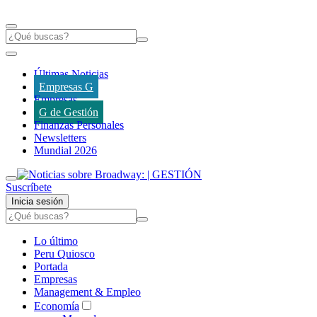
Últimas Noticias
Empresas G
Empresas
G de Gestión
Finanzas Personales
Newsletters
Mundial 2026
Suscríbete
Inicia sesión
Lo último
Peru Quiosco
Portada
Empresas
Management & Empleo
Economía