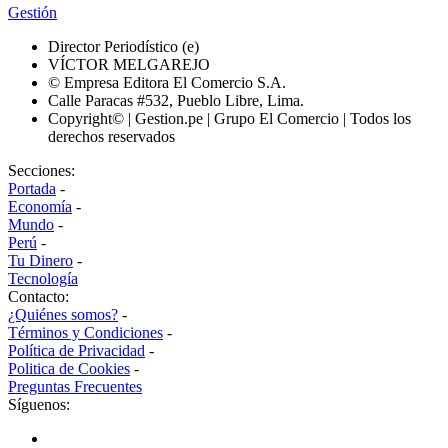
Gestión
Director Periodístico (e)
VÍCTOR MELGAREJO
© Empresa Editora El Comercio S.A.
Calle Paracas #532, Pueblo Libre, Lima.
Copyright© | Gestion.pe | Grupo El Comercio | Todos los
derechos reservados
Secciones:
Portada
-
Economía
-
Mundo
-
Perú
-
Tu Dinero
-
Tecnología
Contacto:
¿Quiénes somos?
-
Términos y Condiciones
-
Política de Privacidad
-
Politica de Cookies
-
Preguntas Frecuentes
Síguenos: