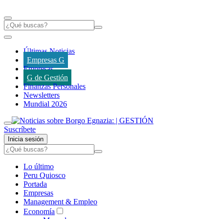
Últimas Noticias
Empresas G
Empresas
G de Gestión
Finanzas Personales
Newsletters
Mundial 2026
Suscríbete
Inicia sesión
Lo último
Peru Quiosco
Portada
Empresas
Management & Empleo
Economía