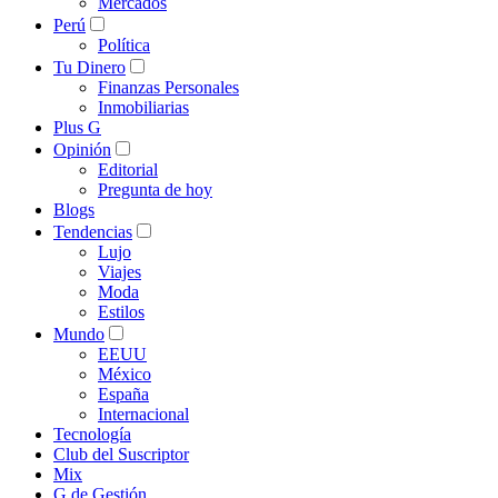
Mercados
Perú
Política
Tu Dinero
Finanzas Personales
Inmobiliarias
Plus G
Opinión
Editorial
Pregunta de hoy
Blogs
Tendencias
Lujo
Viajes
Moda
Estilos
Mundo
EEUU
México
España
Internacional
Tecnología
Club del Suscriptor
Mix
G de Gestión