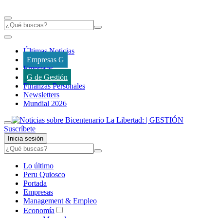
Últimas Noticias
Empresas G
Empresas
G de Gestión
Finanzas Personales
Newsletters
Mundial 2026
Suscríbete
Inicia sesión
Lo último
Peru Quiosco
Portada
Empresas
Management & Empleo
Economía