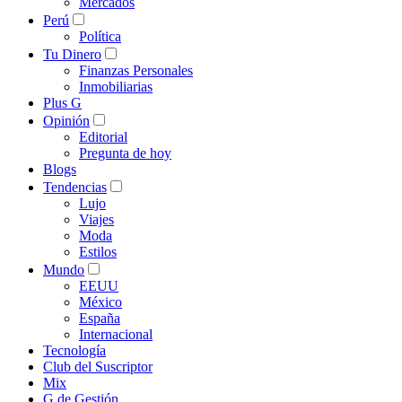
Mercados
Perú
Política
Tu Dinero
Finanzas Personales
Inmobiliarias
Plus G
Opinión
Editorial
Pregunta de hoy
Blogs
Tendencias
Lujo
Viajes
Moda
Estilos
Mundo
EEUU
México
España
Internacional
Tecnología
Club del Suscriptor
Mix
G de Gestión