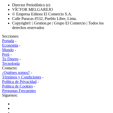
Director Periodístico (e)
VÍCTOR MELGAREJO
© Empresa Editora El Comercio S.A.
Calle Paracas #532, Pueblo Libre, Lima.
Copyright© | Gestion.pe | Grupo El Comercio | Todos los
derechos reservados
Secciones:
Portada
-
Economía
-
Mundo
-
Perú
-
Tu Dinero
-
Tecnología
Contacto:
¿Quiénes somos?
-
Términos y Condiciones
-
Política de Privacidad
-
Politica de Cookies
-
Preguntas Frecuentes
Síguenos: