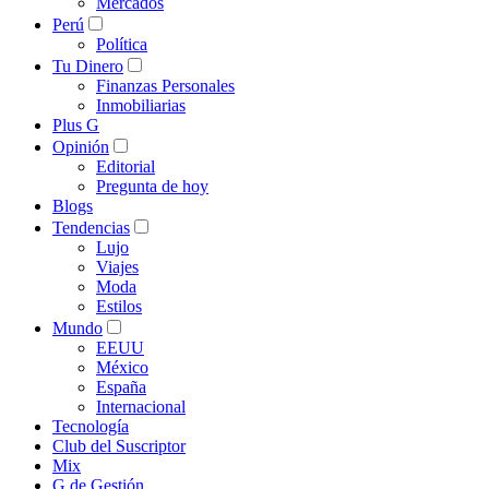
Mercados
Perú
Política
Tu Dinero
Finanzas Personales
Inmobiliarias
Plus G
Opinión
Editorial
Pregunta de hoy
Blogs
Tendencias
Lujo
Viajes
Moda
Estilos
Mundo
EEUU
México
España
Internacional
Tecnología
Club del Suscriptor
Mix
G de Gestión