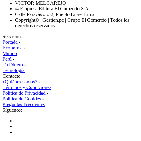
VÍCTOR MELGAREJO
© Empresa Editora El Comercio S.A.
Calle Paracas #532, Pueblo Libre, Lima.
Copyright© | Gestion.pe | Grupo El Comercio | Todos los
derechos reservados
Secciones:
Portada
-
Economía
-
Mundo
-
Perú
-
Tu Dinero
-
Tecnología
Contacto:
¿Quiénes somos?
-
Términos y Condiciones
-
Política de Privacidad
-
Politica de Cookies
-
Preguntas Frecuentes
Síguenos: