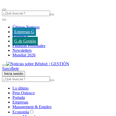
Últimas Noticias
Empresas G
Empresas
G de Gestión
Finanzas Personales
Newsletters
Mundial 2026
Suscríbete
Inicia sesión
Lo último
Peru Quiosco
Portada
Empresas
Management & Empleo
Economía