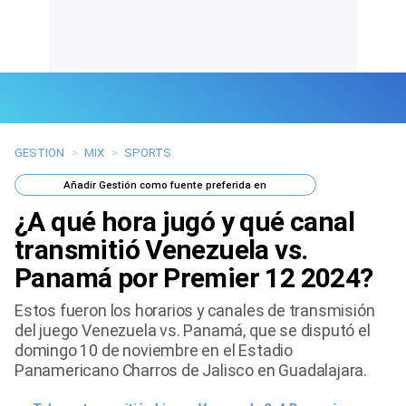
GESTION
>
MIX
>
SPORTS
Últimas Noticias
Añadir
Gestión
como fuente preferida en
Mi Bolsillo
¿A qué hora jugó y qué canal
Respuestas
transmitió Venezuela vs.
Panamá por Premier 12 2024?
Gente
Estos fueron los horarios y canales de transmisión
Vida Laboral
del juego Venezuela vs. Panamá, que se disputó el
domingo 10 de noviembre en el Estadio
Tendencias Mix
Panamericano Charros de Jalisco en Guadalajara.
Sports