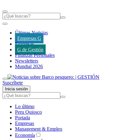
Últimas Noticias
Empresas G
Empresas
G de Gestión
Finanzas Personales
Newsletters
Mundial 2026
Suscríbete
Inicia sesión
Lo último
Peru Quiosco
Portada
Empresas
Management & Empleo
Economía