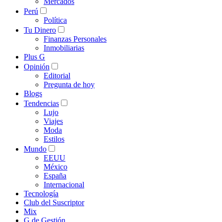
Mercados
Perú
Política
Tu Dinero
Finanzas Personales
Inmobiliarias
Plus G
Opinión
Editorial
Pregunta de hoy
Blogs
Tendencias
Lujo
Viajes
Moda
Estilos
Mundo
EEUU
México
España
Internacional
Tecnología
Club del Suscriptor
Mix
G de Gestión