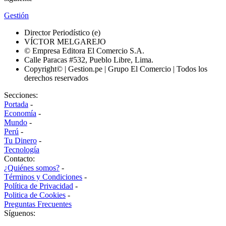
Gestión
Director Periodístico (e)
VÍCTOR MELGAREJO
© Empresa Editora El Comercio S.A.
Calle Paracas #532, Pueblo Libre, Lima.
Copyright© | Gestion.pe | Grupo El Comercio | Todos los
derechos reservados
Secciones:
Portada
-
Economía
-
Mundo
-
Perú
-
Tu Dinero
-
Tecnología
Contacto:
¿Quiénes somos?
-
Términos y Condiciones
-
Política de Privacidad
-
Politica de Cookies
-
Preguntas Frecuentes
Síguenos: