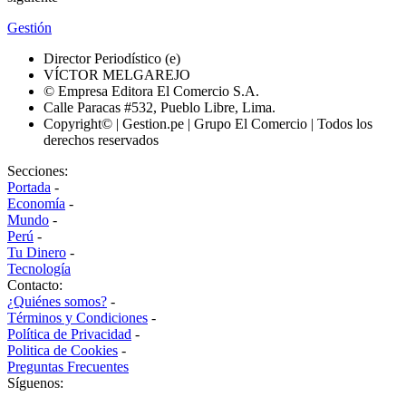
Gestión
Director Periodístico (e)
VÍCTOR MELGAREJO
© Empresa Editora El Comercio S.A.
Calle Paracas #532, Pueblo Libre, Lima.
Copyright© | Gestion.pe | Grupo El Comercio | Todos los
derechos reservados
Secciones:
Portada
-
Economía
-
Mundo
-
Perú
-
Tu Dinero
-
Tecnología
Contacto:
¿Quiénes somos?
-
Términos y Condiciones
-
Política de Privacidad
-
Politica de Cookies
-
Preguntas Frecuentes
Síguenos: