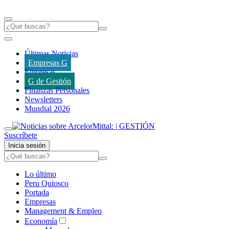
Últimas Noticias
Empresas G
Empresas
G de Gestión
Finanzas Personales
Newsletters
Mundial 2026
Suscríbete
Inicia sesión
Lo último
Peru Quiosco
Portada
Empresas
Management & Empleo
Economía