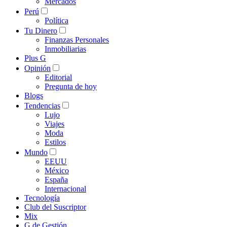
Mercados
Perú
Política
Tu Dinero
Finanzas Personales
Inmobiliarias
Plus G
Opinión
Editorial
Pregunta de hoy
Blogs
Tendencias
Lujo
Viajes
Moda
Estilos
Mundo
EEUU
México
España
Internacional
Tecnología
Club del Suscriptor
Mix
G de Gestión