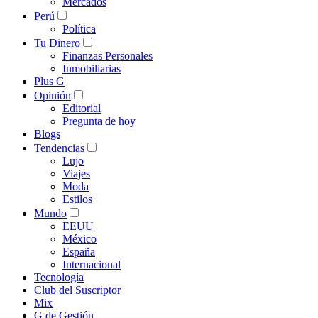
Mercados
Perú
Política
Tu Dinero
Finanzas Personales
Inmobiliarias
Plus G
Opinión
Editorial
Pregunta de hoy
Blogs
Tendencias
Lujo
Viajes
Moda
Estilos
Mundo
EEUU
México
España
Internacional
Tecnología
Club del Suscriptor
Mix
G de Gestión