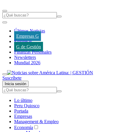
Últimas Noticias
Empresas G
Empresas
G de Gestión
Finanzas Personales
Newsletters
Mundial 2026
Suscríbete
Inicia sesión
Lo último
Peru Quiosco
Portada
Empresas
Management & Empleo
Economía