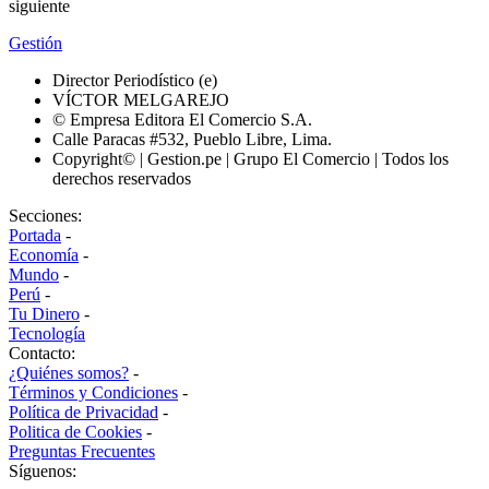
siguiente
Gestión
Director Periodístico (e)
VÍCTOR MELGAREJO
© Empresa Editora El Comercio S.A.
Calle Paracas #532, Pueblo Libre, Lima.
Copyright© | Gestion.pe | Grupo El Comercio | Todos los
derechos reservados
Secciones:
Portada
-
Economía
-
Mundo
-
Perú
-
Tu Dinero
-
Tecnología
Contacto:
¿Quiénes somos?
-
Términos y Condiciones
-
Política de Privacidad
-
Politica de Cookies
-
Preguntas Frecuentes
Síguenos: