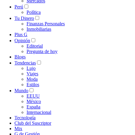
Mercados
Perú
Política
Tu Dinero
Finanzas Personales
Inmobiliarias
Plus G
Opinión
Editorial
Pregunta de hoy
Blogs
Tendencias
Lujo
Viajes
Moda
Estilos
Mundo
EEUU
México
España
Internacional
Tecnología
Club del Suscriptor
Mix
G de Gestión