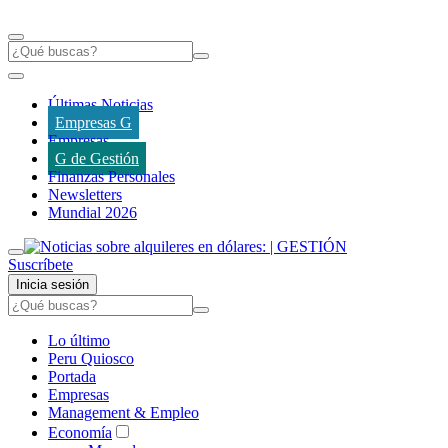
Últimas Noticias
Empresas G
Empresas
G de Gestión
Finanzas Personales
Newsletters
Mundial 2026
Suscríbete
Inicia sesión
Lo último
Peru Quiosco
Portada
Empresas
Management & Empleo
Economía