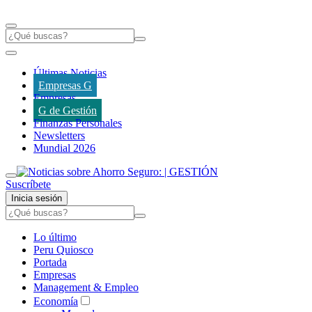
Últimas Noticias
Empresas G
Empresas
G de Gestión
Finanzas Personales
Newsletters
Mundial 2026
Suscríbete
Inicia sesión
Lo último
Peru Quiosco
Portada
Empresas
Management & Empleo
Economía