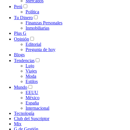
Mercados
Perú
Política
Tu Dinero
Finanzas Personales
Inmobiliarias
Plus G
Opinión
Editorial
Pregunta de hoy
Blogs
Tendencias
Lujo
Viajes
Moda
Estilos
Mundo
EEUU
México
España
Internacional
Tecnología
Club del Suscriptor
Mix
G de Gestión