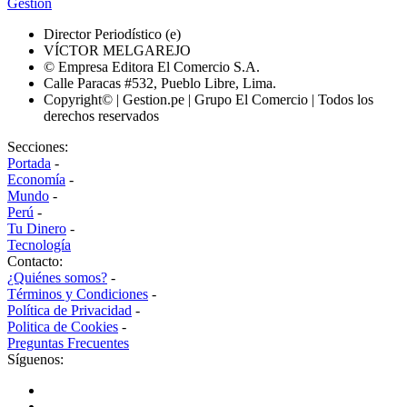
Gestión
Director Periodístico (e)
VÍCTOR MELGAREJO
© Empresa Editora El Comercio S.A.
Calle Paracas #532, Pueblo Libre, Lima.
Copyright© | Gestion.pe | Grupo El Comercio | Todos los
derechos reservados
Secciones:
Portada
-
Economía
-
Mundo
-
Perú
-
Tu Dinero
-
Tecnología
Contacto:
¿Quiénes somos?
-
Términos y Condiciones
-
Política de Privacidad
-
Politica de Cookies
-
Preguntas Frecuentes
Síguenos: