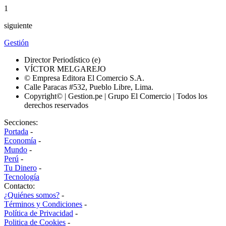
1
siguiente
Gestión
Director Periodístico (e)
VÍCTOR MELGAREJO
© Empresa Editora El Comercio S.A.
Calle Paracas #532, Pueblo Libre, Lima.
Copyright© | Gestion.pe | Grupo El Comercio | Todos los
derechos reservados
Secciones:
Portada
-
Economía
-
Mundo
-
Perú
-
Tu Dinero
-
Tecnología
Contacto:
¿Quiénes somos?
-
Términos y Condiciones
-
Política de Privacidad
-
Politica de Cookies
-