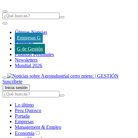
Últimas Noticias
Empresas G
Empresas
G de Gestión
Finanzas Personales
Newsletters
Mundial 2026
Suscríbete
Inicia sesión
Lo último
Peru Quiosco
Portada
Empresas
Management & Empleo
Economía