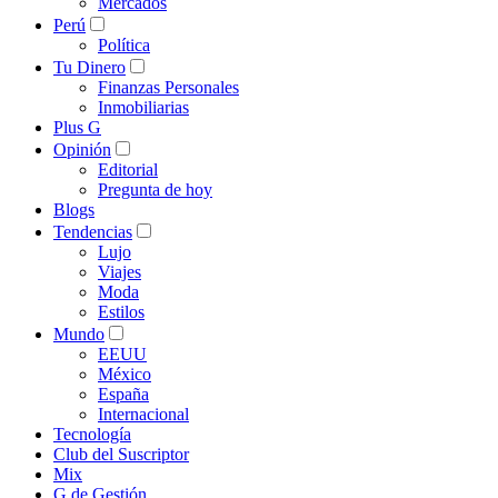
Mercados
Perú
Política
Tu Dinero
Finanzas Personales
Inmobiliarias
Plus G
Opinión
Editorial
Pregunta de hoy
Blogs
Tendencias
Lujo
Viajes
Moda
Estilos
Mundo
EEUU
México
España
Internacional
Tecnología
Club del Suscriptor
Mix
G de Gestión