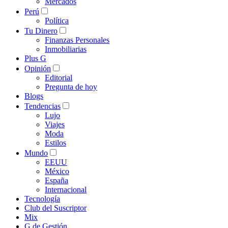
Mercados
Perú
Política
Tu Dinero
Finanzas Personales
Inmobiliarias
Plus G
Opinión
Editorial
Pregunta de hoy
Blogs
Tendencias
Lujo
Viajes
Moda
Estilos
Mundo
EEUU
México
España
Internacional
Tecnología
Club del Suscriptor
Mix
G de Gestión