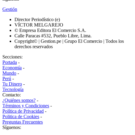
Gestión
Director Periodístico (e)
VÍCTOR MELGAREJO
© Empresa Editora El Comercio S.A.
Calle Paracas #532, Pueblo Libre, Lima.
Copyright© | Gestion.pe | Grupo El Comercio | Todos los
derechos reservados
Secciones:
Portada
-
Economía
-
Mundo
-
Perú
-
Tu Dinero
-
Tecnología
Contacto:
¿Quiénes somos?
-
Términos y Condiciones
-
Política de Privacidad
-
Politica de Cookies
-
Preguntas Frecuentes
Síguenos: