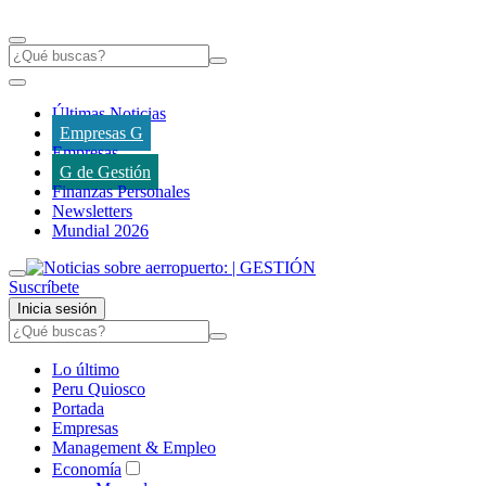
Últimas Noticias
Empresas G
Empresas
G de Gestión
Finanzas Personales
Newsletters
Mundial 2026
Suscríbete
Inicia sesión
Lo último
Peru Quiosco
Portada
Empresas
Management & Empleo
Economía