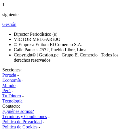
1
siguiente
Gestión
Director Periodístico (e)
VÍCTOR MELGAREJO
© Empresa Editora El Comercio S.A.
Calle Paracas #532, Pueblo Libre, Lima.
Copyright© | Gestion.pe | Grupo El Comercio | Todos los
derechos reservados
Secciones:
Portada
-
Economía
-
Mundo
-
Perú
-
Tu Dinero
-
Tecnología
Contacto:
¿Quiénes somos?
-
Términos y Condiciones
-
Política de Privacidad
-
Politica de Cookies
-