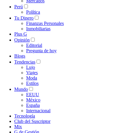
Mercados
Perú
Política
Tu Dinero
Finanzas Personales
Inmobiliarias
Plus G
Opinión
Editorial
Pregunta de hoy
Blogs
Tendencias
Lujo
Viajes
Moda
Estilos
Mundo
EEUU
México
España
Internacional
Tecnología
Club del Suscriptor
Mix
G de Gestión