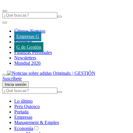
Últimas Noticias
Empresas G
Empresas
G de Gestión
Finanzas Personales
Newsletters
Mundial 2026
Suscríbete
Inicia sesión
Lo último
Peru Quiosco
Portada
Empresas
Management & Empleo
Economía