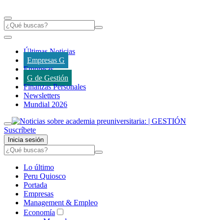
Últimas Noticias
Empresas G
Empresas
G de Gestión
Finanzas Personales
Newsletters
Mundial 2026
Suscríbete
Inicia sesión
Lo último
Peru Quiosco
Portada
Empresas
Management & Empleo
Economía