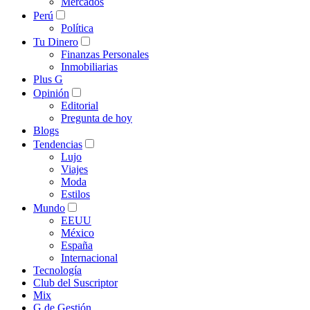
Mercados
Perú
Política
Tu Dinero
Finanzas Personales
Inmobiliarias
Plus G
Opinión
Editorial
Pregunta de hoy
Blogs
Tendencias
Lujo
Viajes
Moda
Estilos
Mundo
EEUU
México
España
Internacional
Tecnología
Club del Suscriptor
Mix
G de Gestión