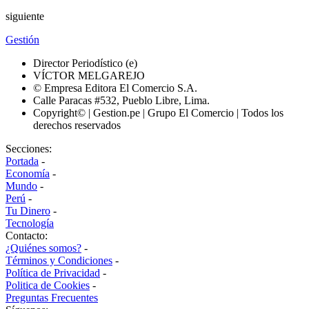
siguiente
Gestión
Director Periodístico (e)
VÍCTOR MELGAREJO
© Empresa Editora El Comercio S.A.
Calle Paracas #532, Pueblo Libre, Lima.
Copyright© | Gestion.pe | Grupo El Comercio | Todos los
derechos reservados
Secciones:
Portada
-
Economía
-
Mundo
-
Perú
-
Tu Dinero
-
Tecnología
Contacto:
¿Quiénes somos?
-
Términos y Condiciones
-
Política de Privacidad
-
Politica de Cookies
-
Preguntas Frecuentes