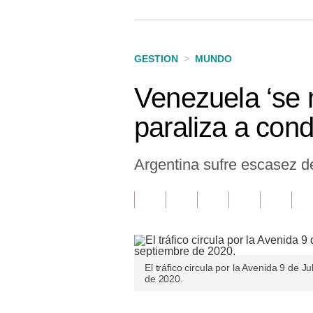
Finanzas Personales
Inmobiliarias
GESTION
>
MUNDO
Plus G
Venezuela ‘se 
Opinión
paraliza a con
Editorial
Pregunta de hoy
Argentina sufre escasez d
Blogs
Tendencias
Lujo
El tráfico circula por la Avenida 9 de 
Viajes
de 2020.
Moda