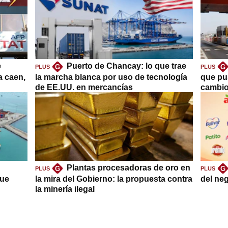
e
Puerto de Chancay: lo que trae
G
G
PLUS
PLUS
a caen,
la marcha blanca por uso de tecnología
que pu
de EE.UU. en mercancías
cambio
Plantas procesadoras de oro en
G
G
PLUS
PLUS
que
la mira del Gobierno: la propuesta contra
del ne
la minería ilegal