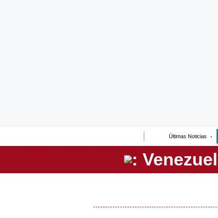
Lo último
Peru Quiosco
Portada
Empresas
Management & Empleo
Economía
Últimas Noticias
Mercados
Perú
Política
Tu Dinero