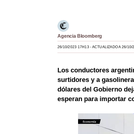
Únete a nuestro canal
Estilos
Mundo
EEUU
Agencia Bloomberg
México
26/10/2023 17H13
- ACTUALIZADO A 26/10/
España
Internacional
Los conductores argentin
Tecnología
surtidores y a gasoliner
dólares del Gobierno dej
Club del Suscriptor
esperan para importar c
Mix
G de Gestión
Notas Contratadas