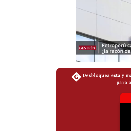
Podcast
Gestión TV
Videos
Fotogalerías
gestion.pe
¿quiénes
Somos?
Términos
Y
Condiciones
Política
De
Privacidad
Politica