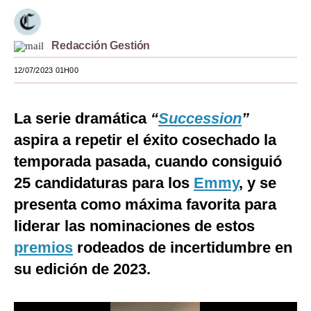
Moda
Redacción Gestión
Estilos
12/07/2023 01H00
Mundo
EEUU
La serie dramática
“
Succession
”
México
aspira a repetir el éxito cosechado la
temporada pasada, cuando consiguió
España
25 candidaturas para los
Emmy
, y se
Internacional
presenta como máxima favorita para
Tecnología
liderar las nominaciones de estos
Club del Suscriptor
premios
rodeados de incertidumbre en
su edición de 2023.
Mix
G de Gestión