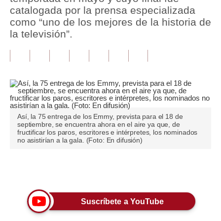
catalogada por la prensa especializada
Tu Dinero
como “uno de los mejores de la historia de
la televisión”.
Finanzas Personales
Inmobiliarias
Plus G
Opinión
Así, la 75 entrega de los Emmy, prevista para el 18 de
Editorial
septiembre, se encuentra ahora en el aire ya que, de
fructificar los paros, escritores e intérpretes, los nominados
Pregunta de hoy
no asistirían a la gala. (Foto: En difusión)
Blogs
Únete a nuestro canal
Tendencias
Lujo
Suscríbete a YouTube
Viajes