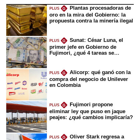
Plantas procesadoras de
PLUS
G
oro en la mira del Gobierno: la
propuesta contra la minería ilegal
Sunat: César Luna, el
PLUS
G
primer jefe en Gobierno de
Fujimori, ¿qué 4 tareas se
marcan urgentes?
Alicorp: qué ganó con la
PLUS
G
compra del negocio de Unilever
en Colombia
Fujimori propone
PLUS
G
eliminar ley que puso en jaque
peajes: ¿qué cambios implicaría?
Oliver Stark regresa a
PLUS
G