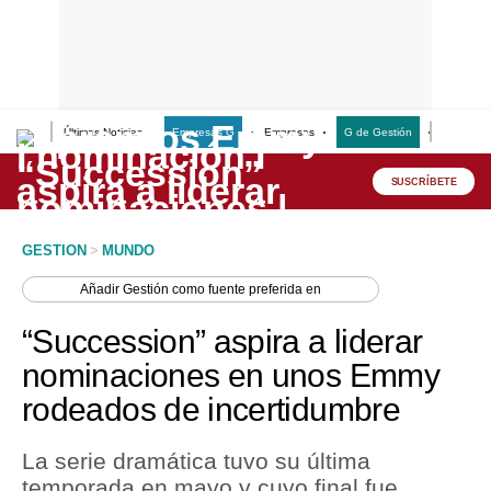
Últimas Noticias
Empresas G
Empresas
G de Gestión
Finanzas
Lo último
Peru Quiosco
SUSCRÍBETE
Portada
GESTION
>
MUNDO
Empresas
Añadir
Gestión
como fuente preferida en
Management & Empleo
“Succession” aspira a liderar
Economía
nominaciones en unos Emmy
rodeados de incertidumbre
Mercados
Perú
La serie dramática tuvo su última
temporada en mayo y cuyo final fue
Política