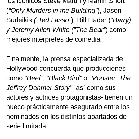
los icónicos Steve Martin y Martin Short
(
“Only Murders in the Building”
), Jason
Sudeikis
(“Ted Lasso”
), Bill Hader (
“Barry)
y Jeremy Allen White (”The Bear”
) como
mejores intérpretes de comedia.
Finalmente, la prensa especializada de
Hollywood concuerda que producciones
como
“Beef”
,
“Black Bird”
o
“Monster: The
Jeffrey Dahmer Story”
-así como sus
actores y actrices protagonistas- tienen un
hueco prácticamente asegurado entre los
nominados en los distintos apartados de
serie limitada.