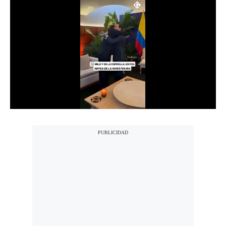
Notas Contratadas
Podcast
Gestión TV
Videos
Fotogalerías
gestion.pe
¿quiénes
Somos?
Términos
Y
Condiciones
Política
De
Privacidad