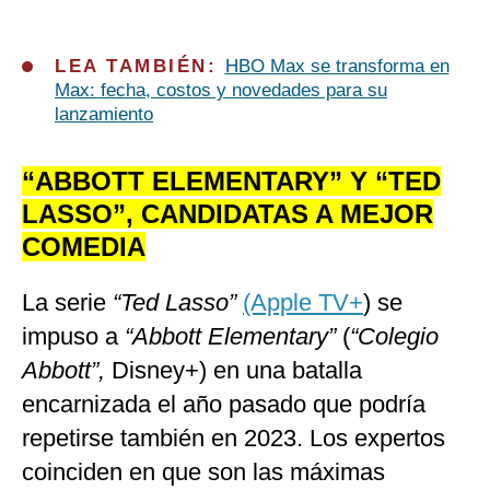
LEA TAMBIÉN:
HBO Max se transforma en
Max: fecha, costos y novedades para su
lanzamiento
“ABBOTT ELEMENTARY” Y “TED
LASSO”, CANDIDATAS A MEJOR
COMEDIA
La serie
“Ted Lasso”
(Apple TV+
) se
impuso a
“Abbott Elementary”
(
“Colegio
Abbott”,
Disney+) en una batalla
encarnizada el año pasado que podría
repetirse también en 2023. Los expertos
coinciden en que son las máximas