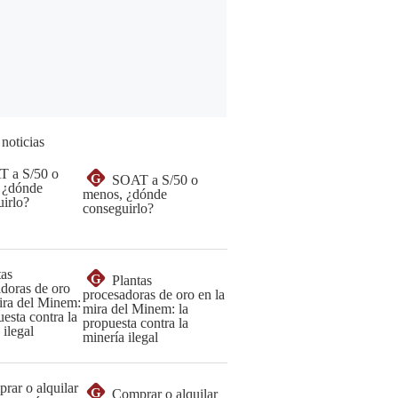
 noticias
G
SOAT a S/50 o
menos, ¿dónde
conseguirlo?
G
Plantas
procesadoras de oro en la
mira del Minem: la
propuesta contra la
minería ilegal
G
Comprar o alquilar