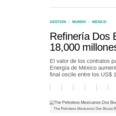
Finanzas Personales
Inmobiliarias
GESTION
>
MUNDO
>
MEXICO
Plus G
Refinería Dos
Opinión
18,000 millone
Editorial
Pregunta de hoy
El valor de los contratos 
Energía de México aument
Blogs
final oscile entre los US$
Tendencias
Lujo
Viajes
The Petroleos Mexicanos Dos Bocas Ref
Moda