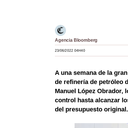
Estilos
Únete a nuestro canal
Mundo
EEUU
México
Agencia Bloomberg
23/06/2022 04H40
España
Internacional
A una semana de la gran 
Tecnología
de refinería de petróleo
Club del Suscriptor
Manuel López Obrador, l
Mix
control hasta alcanzar l
del presupuesto original.
G de Gestión
Notas Contratadas