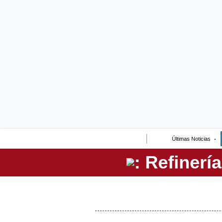
Lo último
Peru Quiosco
Portada
Empresas
Management & Empleo
Economía
Últimas Noticias
Mercados
Perú
Política
Tu Dinero