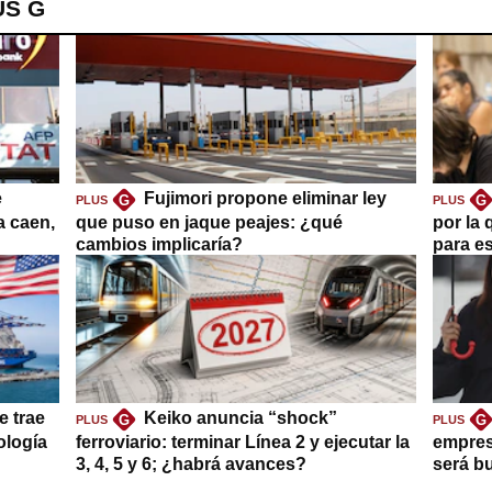
US G
e
Fujimori propone eliminar ley
G
G
PLUS
PLUS
a caen,
que puso en jaque peajes: ¿qué
por la 
cambios implicaría?
para es
e trae
Keiko anuncia “shock”
G
G
PLUS
PLUS
ología
ferroviario: terminar Línea 2 y ejecutar la
empres
3, 4, 5 y 6; ¿habrá avances?
será b