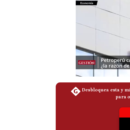
Podcast
Gestión TV
Videos
Fotogalerías
gestion.pe
¿quiénes
Somos?
Términos
Y
Condiciones
Política
De
Privacidad
Politica